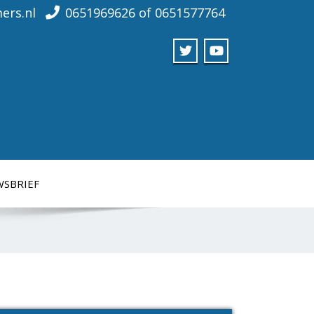
ers.nl
0651969626 of 0651577764
WSBRIEF