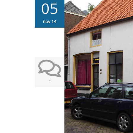
05
nov 14
-