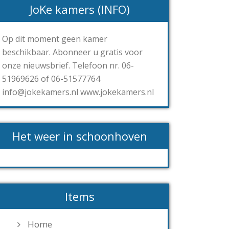
JoKe kamers (INFO)
Op dit moment geen kamer
beschikbaar. Abonneer u gratis voor
onze nieuwsbrief. Telefoon nr. 06-
51969626 of 06-51577764
info@jokekamers.nl www.jokekamers.nl
Het weer in schoonhoven
Items
Home