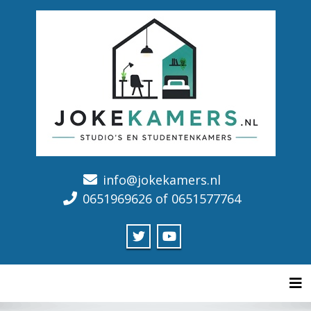
info@jokekamers.nl
0651969626 of 0651577764
Tog