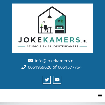
info@jokekamers.nl
0651969626 of 0651577764
Tog