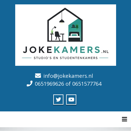
info@jokekamers.nl
0651969626 of 0651577764
Tog