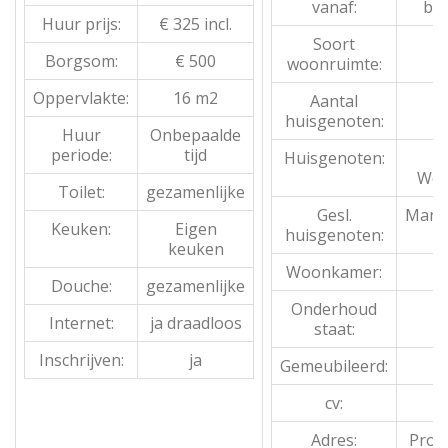
vanaf:
bes
Huur prijs:
€ 325 incl.
Soort
Borgsom:
€ 500
woonruimte:
Oppervlakte:
16 m2
Aantal
huisgenoten:
Huur
Onbepaalde
periode:
tijd
Huisgenoten:
S
Wer
Toilet:
gezamenlijke
Gesl.
Mane
Keuken:
Eigen
huisgenoten:
keuken
Woonkamer:
Douche:
gezamenlijke
Onderhoud
Internet:
ja draadloos
staat:
Inschrijven:
ja
Gemeubileerd:
cv:
Adres:
Prov