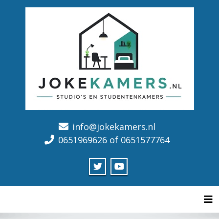
info@jokekamers.nl
0651969626 of 0651577764
Tog