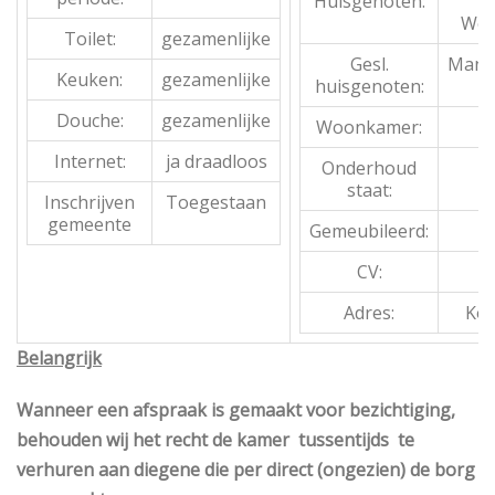
Huisgenoten:
S
Wer
Toilet:
gezamenlijke
Gesl.
Mane
Keuken:
gezamenlijke
huisgenoten:
Douche:
gezamenlijke
Woonkamer:
Internet:
ja draadloos
Onderhoud
staat:
Inschrijven
Toegestaan
gemeente
Gemeubileerd:
CV:
Adres:
Koe
Belangrijk
Wanneer een afspraak is gemaakt voor bezichtiging,
behouden wij het recht de kamer tussentijds te
verhuren aan diegene die per direct (ongezien) de borg