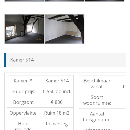
Kamer 514
Kamer #:
Kamer 514
Beschikbaar
vanaf:
bes
Huur prijs:
€ 550,oo incl.
Soort
Borgsom:
€ 800
woonruimte:
Oppervlakte:
Ruim 18 m2
Aantal
huisgenoten:
Huur
In overleg
periode: